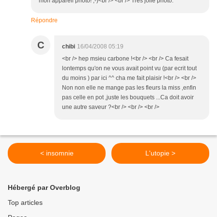
mon appareil photo! ;-)<br /> <br /> Très jolie photo.
Répondre
C
chibi
16/04/2008 05:19
<br /> hep msieu carbone !<br /> <br /> Ca fesait
lontemps qu'on ne vous avait point vu (par ecrit tout
du moins ) par ici ^^ cha me fait plaisir !<br /> <br />
Non non elle ne mange pas les fleurs la miss ,enfin
pas celle en pot ,juste les bouquets ...Ca doit avoir
une autre saveur ?<br /> <br /> <br />
< insomnie
L'utopie >
Hébergé par Overblog
Top articles