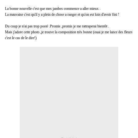
La bonne nouvelle c'est que mes jambes commence a aller mieux .
La mauvaise c'est qu'il y a plein de chose a ranger et qu'on est
loin
d'avoir fini !
Du coup je n'ai pas trop posté .Promis ,promis je me rattraperai
bientôt
.
Mais j'adore cette photo ,je trouve la composition
très
bonne (
ouai
je me lance des fleurs
c'est le cas de le dire!)