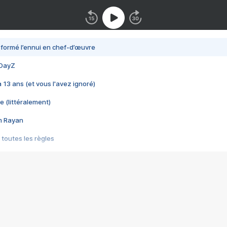
nsformé l’ennui en chef-d’œuvre
 DayZ
 a 13 ans (et vous l'avez ignoré)
e (littéralement)
im Rayan
 toutes les règles
s les jeux vidéo
us choquant de Rockstar ? - Le scandale BULLY
e plus moche de Steam
du RÊVE tourne au CAUCHEMAR