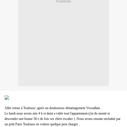
Publicité
Aller retour à Toulouse ,
après
un
douloureux
déménagement
Versaillais .
Le lundi nous avons mis 4 h et demi a vidée tout l'appartement (j'ai du monté et
descendre
une bonne 50 e de fois ses
chère
escalier ) .Nous avons ensuite
enchaîné
par
un petit Paris
Toulouse
en voiture quelque peut charger .