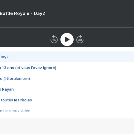
 Battle Royale - DayZ
 DayZ
 a 13 ans (et vous l'avez ignoré)
e (littéralement)
im Rayan
 toutes les règles
s les jeux vidéo
us choquant de Rockstar ? - Le scandale BULLY
e plus moche de Steam