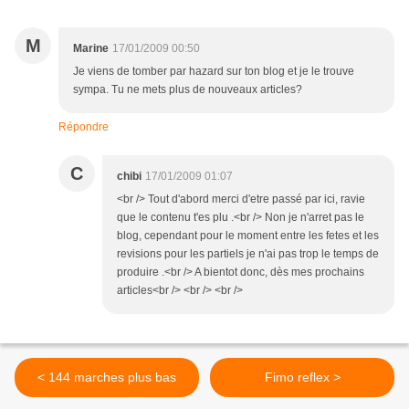
M
Marine
17/01/2009 00:50
Je viens de tomber par hazard sur ton blog et je le trouve
sympa. Tu ne mets plus de nouveaux articles?
Répondre
C
chibi
17/01/2009 01:07
<br /> Tout d'abord merci d'etre passé par ici, ravie
que le contenu t'es plu .<br /> Non je n'arret pas le
blog, cependant pour le moment entre les fetes et les
revisions pour les partiels je n'ai pas trop le temps de
produire .<br /> A bientot donc, dès mes prochains
articles<br /> <br /> <br />
< 144 marches plus bas
Fimo reflex >