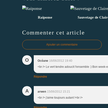
Raiponse
Sauvetage de Clair
Commenter cet article
Ajouter un commentaire
O
Océane
16/06/2012 19:40
<br /> Le vert tendre adoucit l'ensemble :) Bon week-e
Répondre
A
arwen
15/06/2012 15:21
<br /> j'aime toujours autant !<br />
Répondre