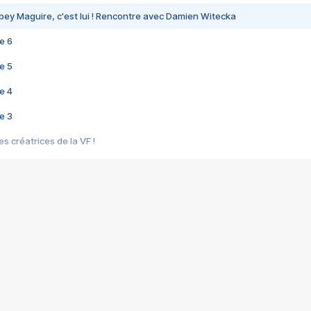
bey Maguire, c'est lui ! Rencontre avec Damien Witecka
e 6
e 5
e 4
e 3
s créatrices de la VF !
e 2
e 1
e Mektoub My Love arrive enfin ! Rencontre avec Shaïn Boumedine et Sal
i : après Toni en famille
elle réalise le bouleversant Dites lui que je l'aime
ais ! Rencontre autour de Vie privée de Rebecca Zlotowski