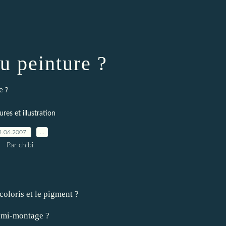
u peinture ?
e ?
ures et illustration
4.06.2007
…
Par chibi
 coloris et le pigment ?
r mi-montage ?