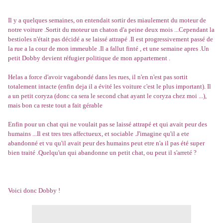
Il y a quelques semaines, on entendait sortir des miaulement du moteur de
notre voiture .Sortit du moteur un chaton d'a peine deux mois ...Cependant la
bestioles n'était pas décidé a se laissé attrapé .Il est progressivement passé de
la rue a la cour de mon immeuble .Il a fallut finté , et une semaine apres .Un
petit Dobby devient réfugier politique de mon appartement .
Helas a force d'avoir vagabondé dans les rues, il n'en n'est pas sortit
totalement intacte (enfin deja il a évité les voiture c'est le plus important). Il
a un petit coryza (donc ca sera le second chat ayant le coryza chez moi ...),
mais bon ca reste tout a fait gérable
Enfin pour un chat qui ne voulait pas se laissé attrapé et qui avait peur des
humains ...Il est tres tres affectueux, et sociable .J'imagine qu'il a ete
abandonné et vu qu'il avait peur des humains peut etre n'a il pas été super
bien traité .Quelqu'un qui abandonne un petit chat, ou peut il s'arreté ?
Voici donc Dobby !