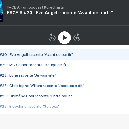
FACE A - un podcast Purecharts
FACE A #30 : Eve Angeli raconte "Avant de partir"
#30 : Eve Angeli raconte "Avant de partir"
#29 : MC Solaar raconte "Bouge de là"
28 : Lorie raconte "Je vais vite"
#27 : Christophe Willem raconte "Jacques a dit"
#26 : Chimène Badi raconte "Entre nous"
#25 : Indochine raconte "3e sexe"
#24 : Zaho raconte "C'est chelou"
#23 : Patrick Bruel raconte "Au café des délices"