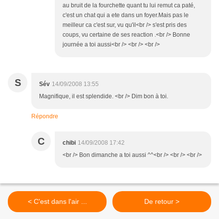
au bruit de la fourchette quant tu lui remut ca paté,
c'est un chat qui a ete dans un foyer.Mais pas le
meilleur ca c'est sur, vu qu'il<br /> s'est pris des
coups, vu certaine de ses reaction .<br /> Bonne
journée a toi aussi<br /> <br /> <br />
S
Sév
14/09/2008 13:55
Magnifique, il est splendide. <br /> Dim bon à toi.
Répondre
C
chibi
14/09/2008 17:42
<br /> Bon dimanche a toi aussi ^^<br /> <br /> <br />
< C'est dans l'air ...
De retour >