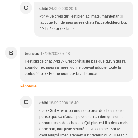
C
chibi
24/09/2008 20:45
<br /> Je crois qu'il est bien aclimaté, maintenant il
faut que l'un de mes autres chats l'accepte.Merci bcp
^^<br /> <br /> <br />
B
bruneau
18/09/2008 07:18
Il est kiki ce chat ?<br /> C'est p'têt juste pas quelqu'un qui l'a
abandonné, mais sa mère, qui ne pouvait adopter toute la
portée ?<br /> Bonne journée<br /> bruneau
Répondre
C
chibi
18/09/2008 16:40
<br /> Si il y avait eu une porté pres de chez moi je
pense que ca n'aurait pas ete un chaton qui serait
apparut, mes des chatons .Qui plus est il a deux mois
donc bon, tout juste seuvré .Et vu comme il<br />
c'est adapté imediatement a l'interieur, ou qu'il reagit